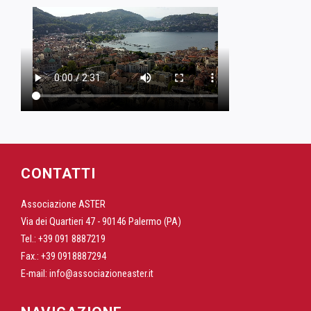
CONTATTI
Associazione ASTER
Via dei Quartieri 47 - 90146 Palermo (PA)
Tel.: +39 091 8887219
Fax.: +39 0918887294
E-mail:
info@associazioneaster.it